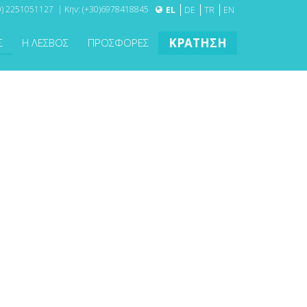
0) 2251051127 | Κην: (+30)6978418845
EL
DE
TR
EN
ΚΡΑΤΗΣΗ
Σ
Η ΛΕΣΒΟΣ
ΠΡΟΣΦΟΡΕΣ