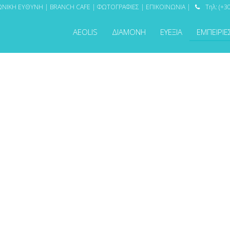
ΩΝΙΚΗ ΕΥΘΥΝΗ
|
BRANCH CAFE
|
ΦΩΤΟΓΡΑΦΙΕΣ
|
ΕΠΙΚΟΙΝΩΝΙΑ
|
Τηλ: (+3

AEOLIS
ΔΙΑΜΟΝΗ
ΕΥΕΞΙΑ
ΕΜΠΕΙΡΙΕ
ΑΔΥΣΕΙΣ