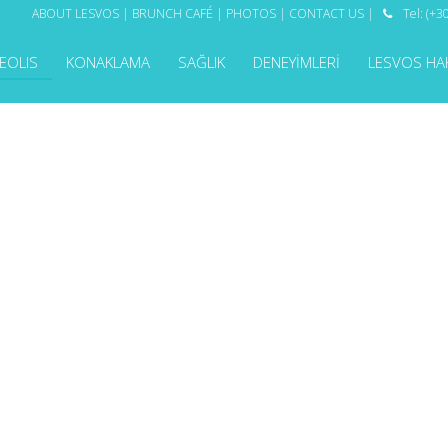
ABOUT LESVOS
|
BRUNCH CAFÉ
|
PHOTOS
|
CONTACT US
|
Tel: (+

EOLIS
KONAKLAMA
SAĞLIK
DENEYİMLERİ
LESVOS HA
ARETÇİ YORUMLARI