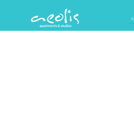
A
ZİY
AEOLIS LESVOS
AEOLİS VE BİZ
ÖNE ÇIKANLAR
ZİYARETÇİ YORUMLARI
MÜŞTERİ HİZMETLERİ
İLETİŞİM BİLGİLERİ
AEOLIS Apartments & stüdyolar