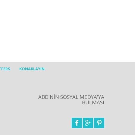
/Aeolis zeker aan te bevelen.
n de appartementen…
FFERS
KONAKLAYIN
ABD'NİN SOSYAL MEDYA'YA
BULMASI


