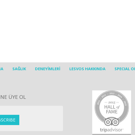
lijk genieten"
e een rustige vakantie op een eiland met weinig toerisme is Lesbos
kig zat er wel een huurauto bij want anders kom je niet weg va
ma
2012
nd
MA
SAĞLIK
DENEYİMLERİ
LESVOS HAKKINDA
SPECIAL O
NE ÜYE OL
SCRIBE