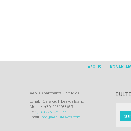
"Heer
Wil j
Geluk
Mede
14/8/
Holla
AEOLIS
KONAKLA
Aeolis Apartments & Studios
BÜLTE
Evriaki, Gera Gulf, Lesvos Island
Mobile: (+30) 6981033635
Tel:
(+30) 2251051127
SUB
Email:
info@aeolislesvos.com