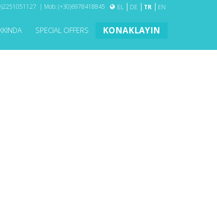
30)2251051127 | Mob: (+30)6978418845
EL
DE
TR
EN
KONAKLAYIN
KKINDA
SPECIAL OFFERS